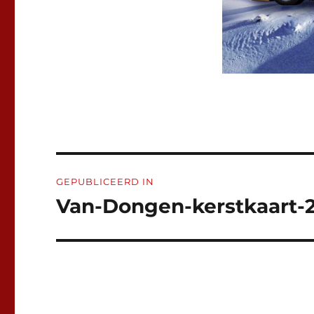
Bericht
GEPUBLICEERD IN
navigatie
Van-Dongen-kerstkaart-