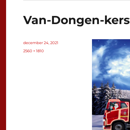
Van-Dongen-kers
Geplaatst
december 24, 2021
op
Volledige
2560 × 1810
grootte