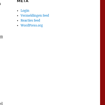
META
n
Login
Vermeldingen feed
Reacties feed
WordPress.org
en
el