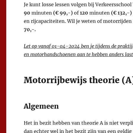
Je kunt losse lessen volgen bij Verkeersscho
90
minuten
(€ 99,-)
of
120
minuten
(€ 132,-)
en rijcapaciteiten. Wil je weten of motorrijden
70,-.
Let op vanaf 01-04-2024 ben je tijdens de prakt
en motorhandschoenen aan te hebben anders last
Motorrijbewijs theorie (A
Algemeen
Het in bezit hebben van theorie A is niet verp
dan echter wel in het bezit zijn van een geldig 