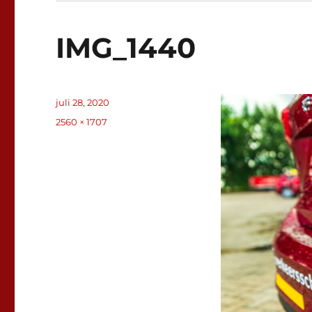
IMG_1440
Geplaatst
juli 28, 2020
op
Volledige
2560 × 1707
grootte