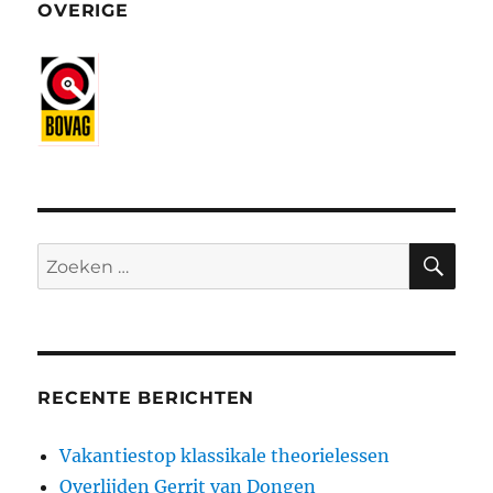
OVERIGE
ZO
Zoeken
naar:
RECENTE BERICHTEN
Vakantiestop klassikale theorielessen
Overlijden Gerrit van Dongen