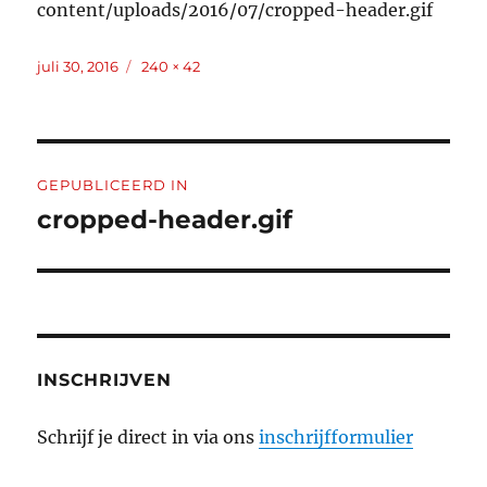
content/uploads/2016/07/cropped-header.gif
Geplaatst
Volledige
juli 30, 2016
240 × 42
op
grootte
Bericht
GEPUBLICEERD IN
navigatie
cropped-header.gif
INSCHRIJVEN
Schrijf je direct in via ons
inschrijfformulier